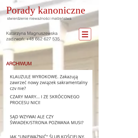
Porady
kanoniczne
stwierdzenie nieważności małżeństwa
Katarzyna Magnuszewska
zadzwoń:
+48 662 627 535
ARCHIWUM
KLAUZULE WYROKOWE. Zakazują
zawrzeć nowy związek sakramentalny
czy nie?
CZARY MARY... I ZE SKRÓCONEGO
PROCESU NICI!
SĄD WZYWA! ALE CZY
ŚWIADEK/STRONA POZWANA MUSI?
JAK "UNIEWAŻNIĆ" ŚLUB KOŚCIELNY.