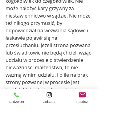
kogokolwiek do czegokolwiek. Nie 
może nałożyć kary grzywny za 
niestawiennictwo w sądzie. Nie może 
też nikogo przymusić, by 
odpowiedział na wezwania sądowe i 
łaskawie pojawił się na 
przesłuchaniu. Jeżeli strona pozwana 
lub świadkowie nie będą chcieli wziąć 
udziału w procesie o stwierdzenie 
nieważności małżeństwa, to nie 
wezmą w nim udziału. I o ile na brak 
strony pozwanej w procesie jest 
środek (dekret nieobecności strony 
pozwanej w sądzie), to na 
zadzwoń
zobacz
napisz
niestawiennictwo świadków nie ma. 
Jednak, zarówno niestawiennictwo 
strony procesowej, jak i świadków 
pociąga za sobą konsekwencje, z 
którymi należy się liczyć.