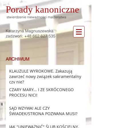
Porady
kanoniczne
stwierdzenie nieważności małżeństwa
Katarzyna Magnuszewska
zadzwoń:
+48 662 627 535
ARCHIWUM
KLAUZULE WYROKOWE. Zakazują
zawrzeć nowy związek sakramentalny
czy nie?
CZARY MARY... I ZE SKRÓCONEGO
PROCESU NICI!
SĄD WZYWA! ALE CZY
ŚWIADEK/STRONA POZWANA MUSI?
JAK "UNIEWAŻNIĆ" ŚLUB KOŚCIELNY.