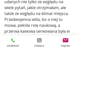
udanych nie tylko ze względu na 
wiele pytań, jakie otrzymałam, ale 
także ze względu na klimat miejsca. 
Przedwojenna willa, bo o niej tu 
mowa, pełniła rolę naukową, a 
przerwa kawowa serwowana była w 
zaczarowanym ogrodzie pośród 
połaci zieleni i przebijających się 
zadzwoń
zobacz
napisz
promieni słonecznych, zamiast w 
marmurowej auli.
W tak zaczarowanej scenerii, pośród 
merytorycznych prawniczych historii, 
powstało zdjęcie, które po obróbce 
zyskało trochę baśniowego 
charakteru! :)