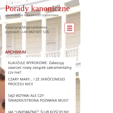
Porady
kanoniczne
stwierdzenie nieważności małżeństwa
Katarzyna Magnuszewska
zadzwoń:
+48 662 627 535
ARCHIWUM
KLAUZULE WYROKOWE. Zakazują
zawrzeć nowy związek sakramentalny
czy nie?
CZARY MARY... I ZE SKRÓCONEGO
PROCESU NICI!
SĄD WZYWA! ALE CZY
ŚWIADEK/STRONA POZWANA MUSI?
JAK "UNIEWAŻNIĆ" ŚLUB KOŚCIELNY.