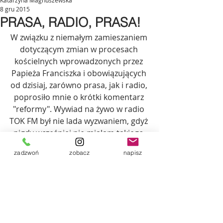
Katarzyna Magnuszewska
8 gru 2015
PRASA, RADIO, PRASA!
W związku z niemałym zamieszaniem 
dotyczącym zmian w procesach 
kościelnych wprowadzonych przez 
Papieża Franciszka i obowiązujących 
od dzisiaj, zarówno prasa, jak i radio, 
poprosiło mnie o krótki komentarz 
"reformy". Wywiad na żywo w radio 
TOK FM był nie lada wyzwaniem, gdyż 
nigdy wcześniej nie miałam takiego 
doświadczenia. Natomiast z 
zadzwoń
zobacz
napisz
pojawianiem się w prasie nawet 
dobrze sobie radzę :) 