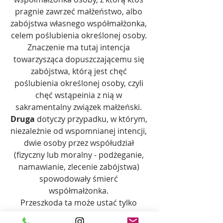
pragnie zawrzeć małżeństwo, albo 
zabójstwa własnego współmałżonka, 
celem poślubienia określonej osoby. 
Znaczenie ma tutaj intencja 
towarzysząca dopuszczającemu się 
zabójstwa, którą jest chęć 
poślubienia określonej osoby, czyli 
chęć wstąpeinia z nią w 
sakramentalny związek małżeński. 
Druga 
dotyczy przypadku, w którym, 
niezależnie od wspomnianej intencji, 
dwie osoby przez współudział 
(fizyczny lub moralny - podżeganie, 
namawianie, zlecenie zabójstwa) 
spowodowały śmierć 
współmałżonka. 
Przeszkoda ta może ustać tylko 
poprzez udzielenie dyspensy. Kanon 