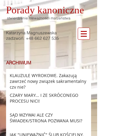
Porady
kanoniczne
stwierdzenie nieważności małżeństwa
Katarzyna Magnuszewska
zadzwoń:
+48 662 627 535
ARCHIWUM
KLAUZULE WYROKOWE. Zakazują
zawrzeć nowy związek sakramentalny
czy nie?
CZARY MARY... I ZE SKRÓCONEGO
PROCESU NICI!
SĄD WZYWA! ALE CZY
ŚWIADEK/STRONA POZWANA MUSI?
JAK "UNIEWAŻNIĆ" ŚLUB KOŚCIELNY.