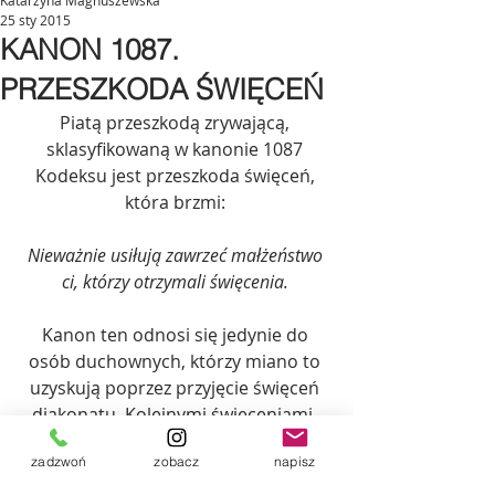
Katarzyna Magnuszewska
25 sty 2015
KANON 1087.
PRZESZKODA ŚWIĘCEŃ
Piatą przeszkodą zrywającą, 
sklasyfikowaną w kanonie 1087 
Kodeksu jest przeszkoda święceń, 
która brzmi: 
Nieważnie usiłują zawrzeć małżeństwo 
ci, którzy otrzymali święcenia.
Kanon ten odnosi się jedynie do 
osób duchownych, którzy miano to 
uzyskują poprzez przyjęcie święceń 
diakonatu. Kolejnymi święceniami, 
które mogą otrzymać duchowni są 
zadzwoń
zobacz
napisz
święcenia prezbiteratu i skary 
biskupiej, a każde z tych święceń 