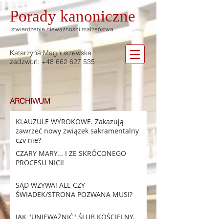
Porady
kanoniczne
stwierdzenie nieważności małżeństwa
Katarzyna Magnuszewska
zadzwoń:
+48 662 627 535
ARCHIWUM
KLAUZULE WYROKOWE. Zakazują
zawrzeć nowy związek sakramentalny
czy nie?
CZARY MARY... I ZE SKRÓCONEGO
PROCESU NICI!
SĄD WZYWA! ALE CZY
ŚWIADEK/STRONA POZWANA MUSI?
JAK "UNIEWAŻNIĆ" ŚLUB KOŚCIELNY.