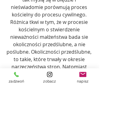
nieświadomie porównują proces 
kościelny do procesu cywilnego. 
Różnica tkwi w tym, że w procesie 
kościelnym o stwierdzenie 
nieważności małżeństwa bada sie 
okoliczności przedślubne, a nie 
poślubne. Okoliczności przedślubne, 
to takie, które trwały w okresie 
narzeczeństwa stron. Natomiast 
okoliczności poślubne, to takie, które 
nastąpiły po zawarciu 
zadzwoń
zobacz
napisz
sakramentalnego małżeństwa i nie 
mogą stanowić o ważności czy 
nieważności związku 
sakramentalnego. Dlatego należy być 
ostrożnym i nie szukać na siłę 
przyczyn, aby się "rozwieść", by 
ponownie zawrzeć ślub kościelny, 